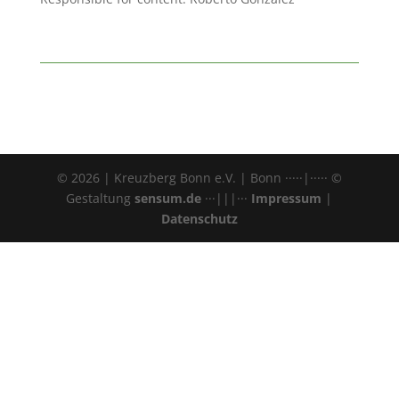
© 2026 | Kreuzberg Bonn e.V. | Bonn ·····|····· ©
Gestaltung
sensum.de
···|||···
Impressum
|
Datenschutz